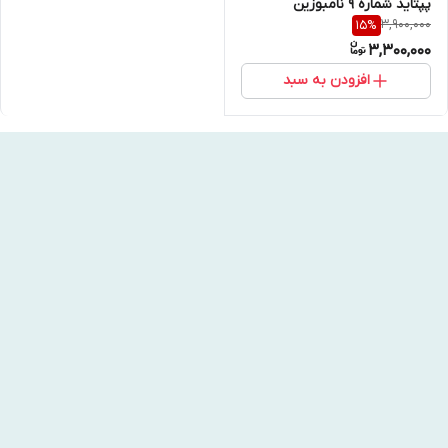
پپتاید شماره 9 نامبوزین
3,900,000
15
%
Numbuzin جوانساز و لیفت
3,300,000
پوست اورجینال اصل
افزودن به سبد