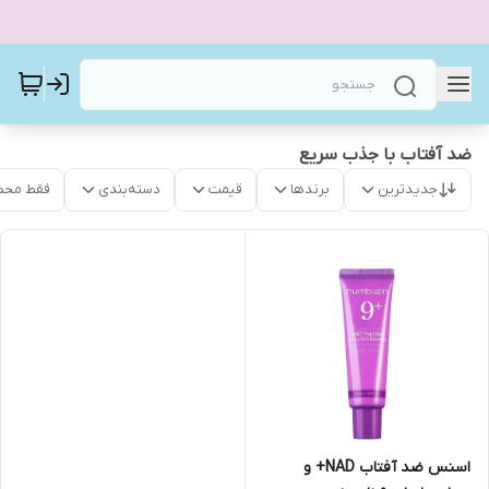
ضد آفتاب با جذب سریع
جدیدترین
برندها
قیمت
دسته‌بندی
فقط محص
اسنس ضد آفتاب NAD+ و