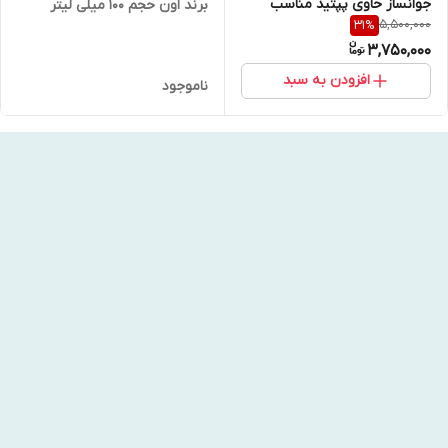
جوانساز حاوی پپتید مناسب
برند اون حجم 100 میلی لیتر
5,500,000
31
%
انواع پوست 140 میل JUMISO
اورجینال
3,750,000
Snail Mucin 95 + Peptide
افزودن به سبد
ناموجود