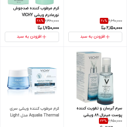
کرم مرطوب كننده ضدجوش
نورمادرم ویشی VICHY
2,460,000
2,690,000
28
%
20
%
Normaderm
1,750,000
2,150,000
افزودن به سبد
افزودن به سبد
سرم آبرسان و تقویت کننده
کرم مرطوب کننده ویشی سری
پوست مینرال 89 ویشی
Aqualia Thermal مدل Light
2,950,000
23
%
Vichy(اصلی)