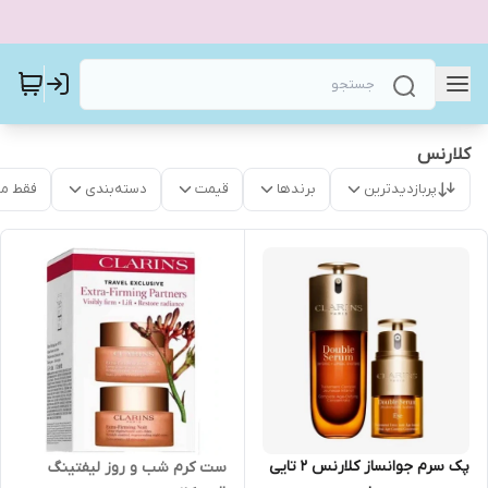
کلارنس
پربازدیدترین
برندها
قیمت
دسته‌بندی
فقط م
پک سرم جوانساز کلارنس 2 تایی
ست کرم شب و روز لیفتینگ