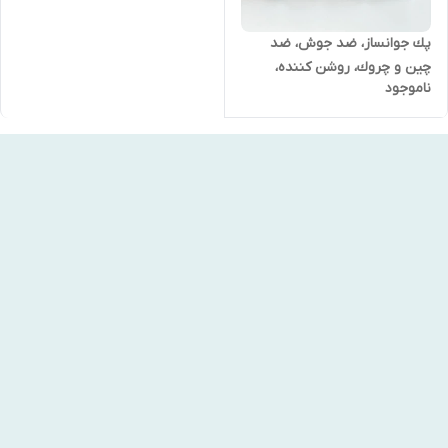
پك جوانساز، ضد جوش، ضد
چين و چروك، روشن كننده،
ناموجود
آبرسان