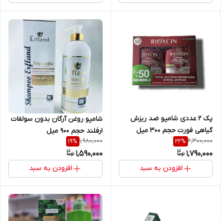
پک ۲ عددی شامپو ضد ریزش
شامپو روغن آرگان بدون سولفات
گیاهی فورت حجم ۳۰۰ میل
ارفلند حجم ۹۰۰ میل
1,980,000
2,300,000
19
%
22
%
1,590,000
1,790,000
افزودن به سبد
افزودن به سبد