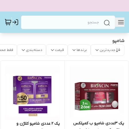
شامپو
جدیدترین
برندها
قیمت
دسته‌بندی
فقط محص
پک ۳عددی شامپو ب کمپلکس
پک ۲ عددی شامپو کلاژن و