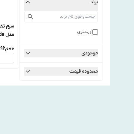
برند
سرم تقو
اوردينري
مدل MultiPeptide حجم
496,000
موجودی
محدوده قیمت