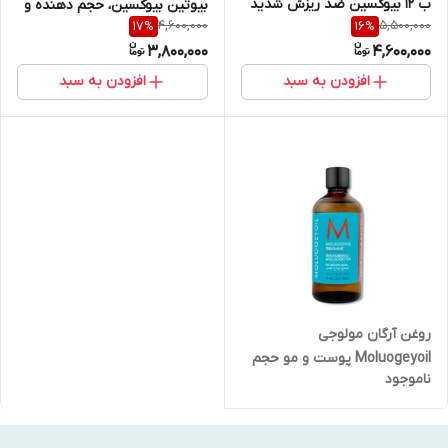
ب ۱۲ بیوکسین ضد ریزش شدید
بیوتین بیوکسین، حجم دهنده و
4,600,000
5,500,000
17
%
16
%
مو
ضد ریزش
3,800,000
4,600,000
افزودن به سبد
افزودن به سبد
روغن آرگان مولوجی
Moluogeyoil پوست و مو حجم
ناموجود
100 میل