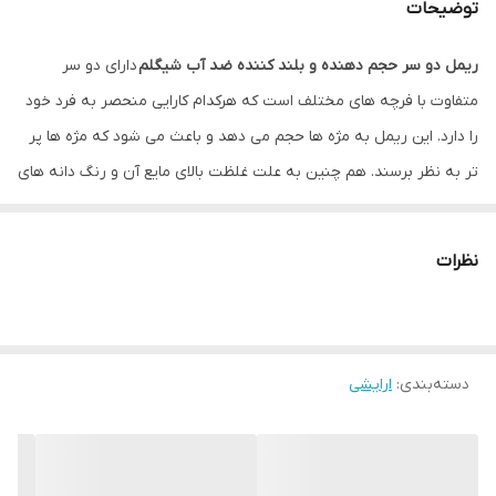
توضیحات
ریمل دو سر حجم دهنده و بلند کننده ضد آب شیگلم
دارای دو سر
متفاوت با فرچه های مختلف است که هرکدام کارایی منحصر به فرد خود
را دارد. این ریمل به مژه ها حجم می دهد و باعث می شود که مژه ها پر
تر به نظر برسند. هم چنین به علت غلظت بالای مایع آن و رنگ دانه های
پر رنگی که دارد مژه ها را مشکی تر نشان داده و زیبایی آن ها را دو
چندان می نماید. این ریمل با خاصیت ضد آب بودن، مژه‌ها را در برابر آب
نظرات
و رطوبت حفظ می‌کند. این ویژگی به شما امکان می‌دهد در شرایط
مختلف، از جمله در فصل‌های بارانی یا در استفاده کنید
ریمل دو سر بلند کننده و حجم دهنده شیگلم به بلند تر شدن مژه ها
دسته‌بندی
:
ارایشی
کمک می کند و دارای ماندگاری طولانی مدتی می باشد. این محصول ضد
آب است و به علت تعریق پوست یا رطوبت زیر چشم نمی ریزد و پخش
نمی شود.
طراحی این ریمل بسیار زیبا و جذاب بوده و مطابق با سلیقه هر خانمی