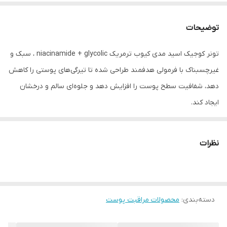
توضیحات
تونر کوجیک اسید مدی کیوب ترمریک niacinamide + glycolic ، سبک و
غیرچسبناک با فرمولی هدفمند طراحی شده تا تیرگی‌های پوستی را کاهش
دهد، شفافیت سطح پوست را افزایش دهد و جلوه‌ای سالم و درخشان
ایجاد کند.
ترکیبات فعال آن به‌گونه‌ای انتخاب شده‌اند که هم‌زمان روشن‌کنندگی،
لایه‌برداری ملایم و بهبود بافت پوست را فراهم کنند.
نظرات
ین تونر، برخلاف اسیدهای لایه‌بردار خشن، از ترکیب هوشمندانه کوجیک
اسید (یک مهارکننده قدرتمند تولید ملانین) و عصاره زردچوبه (بمب
آنتی‌اکسیدان و ضدالتهاب) بهره می‌برد.
دسته‌بندی
:
محصولات مراقبت پوست
نتیجه این فرمولاسیون، دستیابی به پوست شیشه‌ای (Glass Skin)،
بافتی کاملاً صاف و رنگی یکدست است، بدون اینکه سد دفاعی پوست