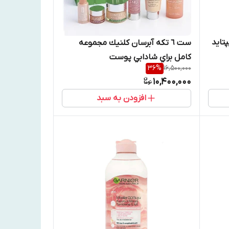
پتاید
ست ٦ تكه آبرسان كلنيك مجموعه
كامل براي شادابي پوست
36
%
16,500,000
10,400,000
افزودن به سبد