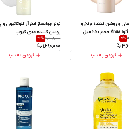
رسان و روشن کننده برنج و
تونر جوانساز ایج آر گلوتاتیون و پ
جم 250 میل
روشن کننده مدی کیوب
32
%
2,508,000
5
%
3
1,690,000
3,6
افزودن به سبد
افزودن به سبد