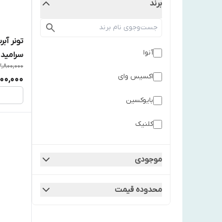
برند
تونر آب
آنوا
سرامید آنوا Anua ح
,800,000
اکسیس وای
00,000
بايوكسين
کلنیک
گارنیر
موجودی
مدي كيوب
محدوده قیمت
نوتروژینا