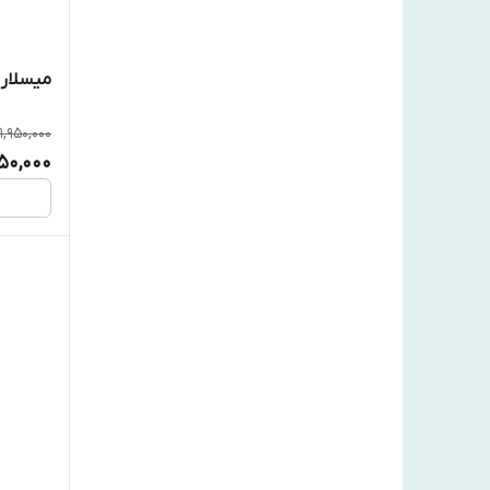
میسلار وات
1,950,000
450,000