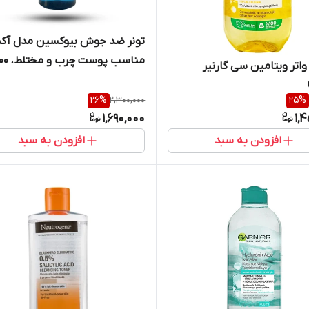
تونر ضد جوش بیوکسین مدل آکن
مناسب پوست چرب و
واتر ویتامین سی گارنیر
میل
26
%
2,300,000
25
%
1,690,000
1,
افزودن به سبد
افزودن به سبد