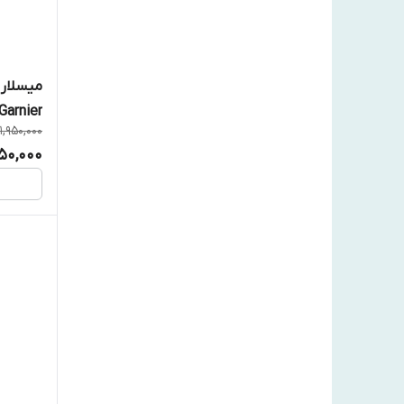
میسلار 
Garnier
1,950,000
450,000