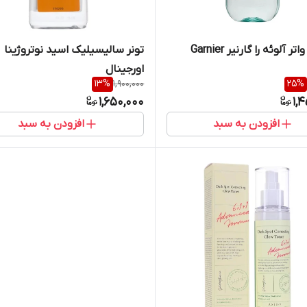
ر آلوئه را گارنیر Garnier
تونر سالیسیلیک اسید نوتروژینا
اورجینال
13
%
1,900,000
25
%
1,650,000
1,
افزودن به سبد
افزودن به سبد