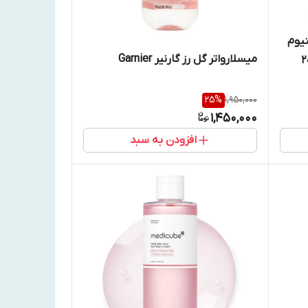
یوم
میسلارواتر گل رز گارنیر Garnier
 مختلط، 200
25
%
1,950,000
1,450,000
افزودن به سبد