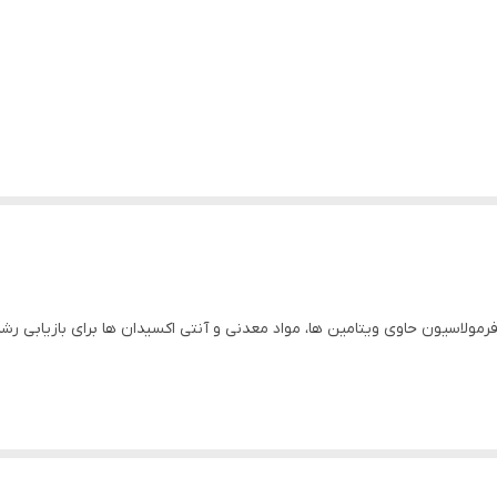
و تقویت کننده و آبرسان کانتکس Kantex 9 in 1 با فرمولاسیون حاوی ویتامین ها، مواد معدنی و آنتی اکسی
ول سبب پاکسازی موها با ایجاد سطح pH متعادل برای آنها و همچنین تغذیه عمیق و مرطوب شدن مو از ر
ی‌گرداند و از ریزش مو، نازک شدن و شکننده شدن تارهای مو جلوگیری می‌کند.