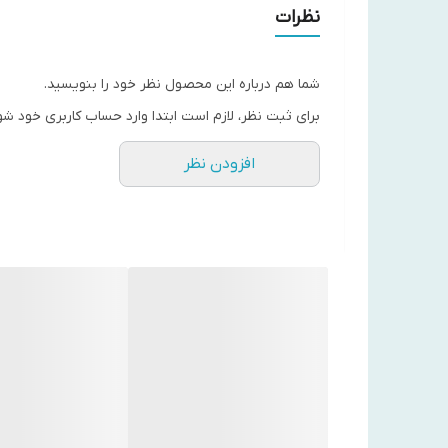
شامپو تقویت کننده و آبرسان کانتکس حاوی کلاژن بوده
نظرات
همچنین این شامپو حاوی کراتین بوده که برای جلوگیری
Kantex 9 in 1 کمک می‌کند تا موهای آسیب دیده ضخیم تر و درخشان تر شوند.
شما هم درباره این محصول نظر خود را بنویسید.
ترکیبات منحصر به فرد محصول
برای ثبت نظر، لازم است ابتدا وارد حساب کاربری خود شو
روغن آرگان :
رطوبت را به مو برگردانده، درخشندگی را افز
افزودن نظر
روغن کرچک:
رشد مو را تحریک می‌کند، پوست سر خشک و
کمپلکس پرو ویتامین B5 :
به تقویت و تغذیه فولیکول ه
اگر به دنبال انواع محصولات برای ترمیم و تقویت موهای