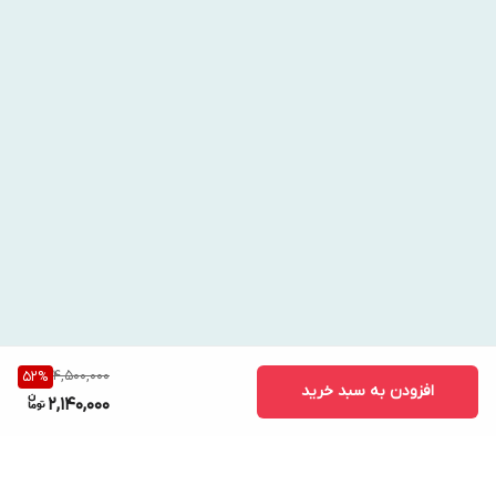
4,500,000
52
%
افزودن به سبد خرید
2,140,000