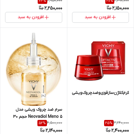
2,950,000
2,690,000
23
%
20
%
Vichy(اصلی)
2,250,000
2,150,000
افزودن به سبد
افزودن به سبد
کرم‌کلاژن‌ساز‌قوی‌و‌ضدچروک‌‌ویشی،سری‌لیفت‌اکتیو
سرم ضد چروک ویشی مدل
Neovadiol Meno 5 حجم 30
4,500,000
3,240,000
52
%
25
%
میل
2,140,000
2,400,000