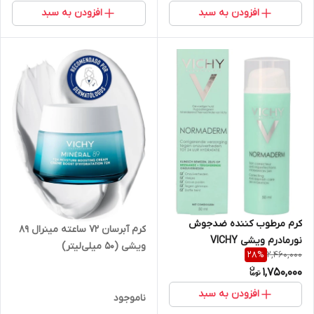
افزودن به سبد
افزودن به سبد
کرم مرطوب كننده ضدجوش
کرم آبرسان ۷۲ ساعته مینرال ۸۹
نورمادرم ویشی VICHY
ویشی (50 میلی‌لیتر)
2,460,000
28
%
Normaderm
1,750,000
افزودن به سبد
ناموجود