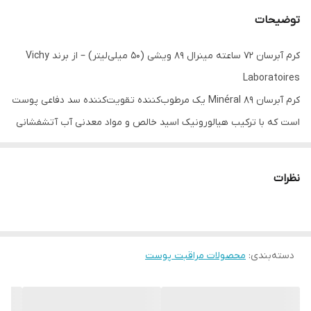
توضیحات
کرم آبرسان ۷۲ ساعته مینرال ۸۹ ویشی (50 میلی‌لیتر) – از برند Vichy
Laboratoires
کرم آبرسان Minéral 89 یک مرطوب‌کننده تقویت‌کننده سد دفاعی پوست
است که با ترکیب هیالورونیک اسید خالص و مواد معدنی آب آتشفشانی
ویشی، رطوبت پوست را تا ۷۲ ساعت حفظ می‌کند. این محصول برای انواع
پوست، حتی پوست‌های حساس، مناسب بوده و به افزایش نرمی، شادابی
نظرات
و استحکام پوست کمک می‌کند.
ویژگی‌ها
آبرسانی عمیق و ماندگار تا ۷۲ ساعت
دسته‌بندی
:
محصولات مراقبت پوست
حاوی هیالورونیک اسید خالص برای حفظ رطوبت
تقویت سد دفاعی پوست
بافت سبک و زودجذب