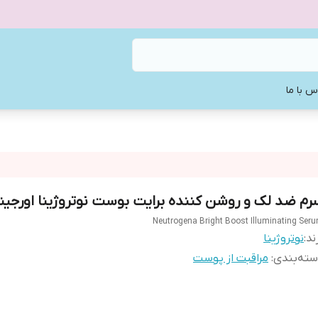
س با ما
رم ضد لک و روشن کننده برایت بوست نوتروژینا اورجین
Neutrogena Bright Boost Illuminating Ser
ند:
نوتروژینا
ته‌بندی
:
مراقبت از پوست