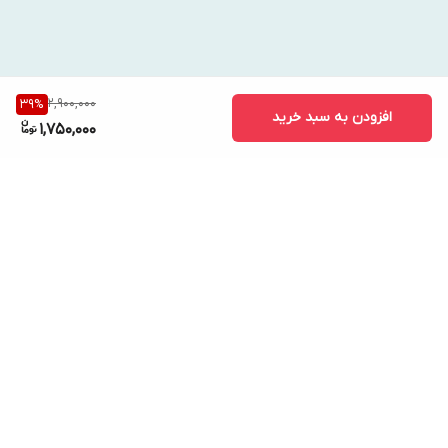
2,900,000
39
%
افزودن به سبد خرید
1,750,000
برگشت به بالا