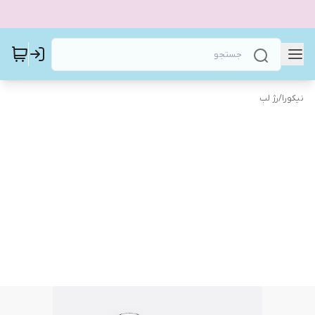
نیکورا
/
رژ لب