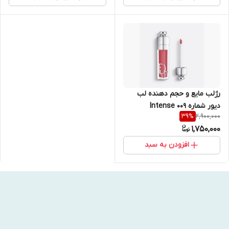
رژلب مایع و حجم دهنده لب
دیور شماره 009 Intense
2,900,000
39
%
Rosewood
1,750,000
افزودن به سبد