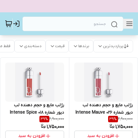
پربازدیدترین
برندها
قیمت
دسته‌بندی
فقط م
رژلب مایع و حجم دهنده لب
رژلب مایع و حجم دهنده لب
دیور شماره 026 Intense Mauve
دیور شماره 018 Intense Spice
2,900,000
2,900,000
39
%
39
%
مستر كواليتي
1,750,000
1,750,000
افزودن به سبد
افزودن به سبد