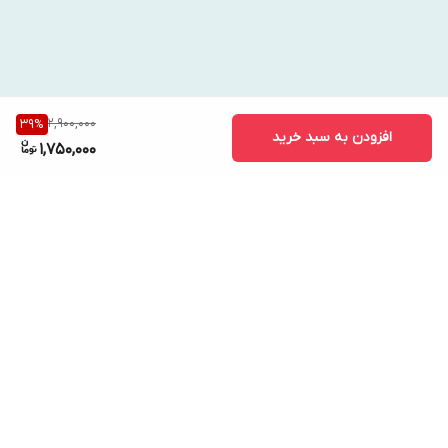
2,900,000
39
%
افزودن به سبد خرید
1,750,000
برگشت به بالا