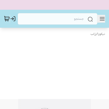
نیکورا
/
رژلب