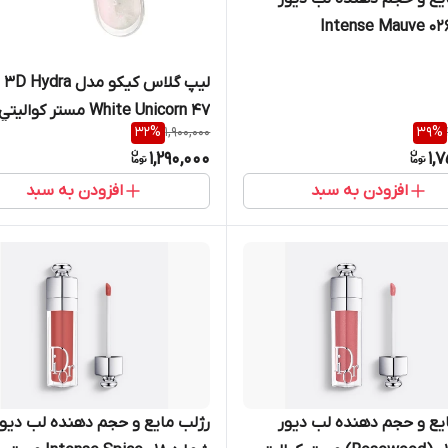
لیپ 
47 White Unicorn مستر كواليتي
32
%
1,900,000
39
%
1,290,000
1,
افزودن به سبد
افزودن به سبد
یع و حجم دهنده لب دیور
رژلب مایع و حجم دهنده لب دیور