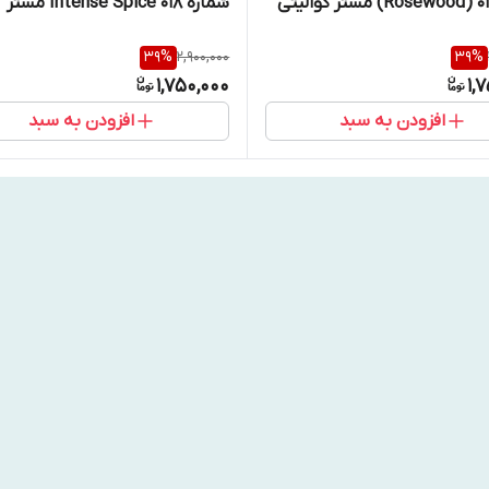
شماره 018 Intense Spice مستر
كواليتي
39
%
2,900,000
39
%
1,750,000
1,
افزودن به سبد
افزودن به سبد