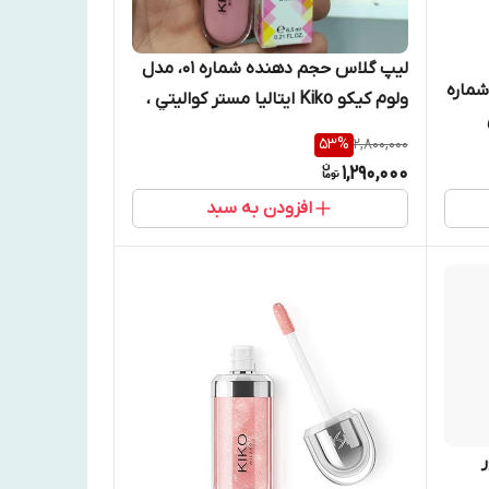
لیپ گلاس حجم دهنده شماره ۰۱، مدل
گلاس کیکو مدل 3D Hydra شماره
ولوم کیکو Kiko ایتالیا مستر كواليتي ،
رنگ توتو صورتی
53
%
2,800,000
1,290,000
افزودن به سبد