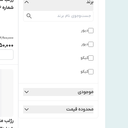
برند
شماره 026 Intense Mauve
ديور
2,900,000
دیور
750,000
كيكو
کیکو
موجودی
محدوده قیمت
رژلب ما