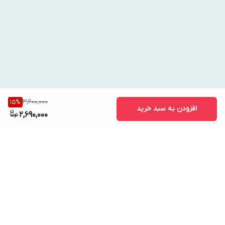
برای نتیجه بهتر، از این کرم به ‌عنوان ماسک شب هم می‌توانید
استفاده کنید. فقط کافی است بعد از جذب کامل کرم، یک مرطوب ‌کننده سبک
روی پوست بزنید تا رطوبت حفظ شود. بافت سرم ضد لک axis y بسیار
سبک است و سریع جذب پوست می‌شود. اگر پوست خشک یا حساسی دارید،
بهتر است یک شب در میان از آن استفاده کنید، اما برای سایر انواع پوست،
مصرف هر شب مشکلی ندارد و بهترین نتیجه را به همراه خواهد داشت.
3,200,000
15
%
افزودن به سبد خرید
2,690,000
برگشت به بالا