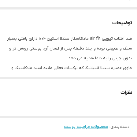
توضیحات
ضد آفتاب تیوپی air fit ماداگاسکار سنتلا اسکین 1004 دارای بافتی بسیار
سبک و طبیعی بوده و چند دقیقه پس از اعمال آن، پوستی روشن تر و
بدون چربی را به شما هدیه می دهد.
حاوی عصاره سنتلا آسیاتیکا که ترکیبات فعالی مانند اسید مادکاسیک و
آسیاتیکوزید دارد که به سنتز کلاژن کمک می کند و اثرات بسیار خوبی در
بهبود زخم و ترمیم پوست دارد. همچنین دارای خواص تسکین دهنده
نظرات
نیز می باشد که مانع از بروز التهابات است.
عصاره گیاه غرفه نیز یکی از تاثیر گذار ترین ترکیبات تسکین دهنده این
ضد آفتاب است که خاصیت ارتجاعی پوست را هم افزایش می دهد.
دسته‌بندی
:
محصولات مراقبت پوست
ویژگی‌ها و مزایا