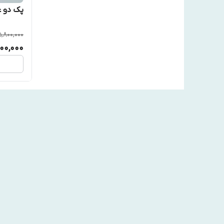
پک دو عد
5,800,000
900,000