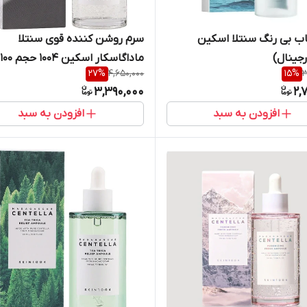
ب بی رنگ سنتلا اسکین
سرم روشن کننده قوی سنتلا
م
27
%
4,650,000
15
%
3
اورجينال
3,390,000
2,
افزودن به سبد
افزودن به سبد