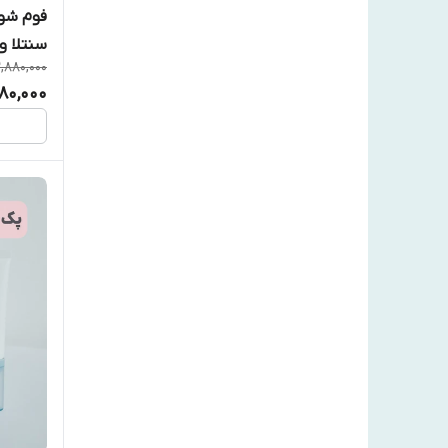
فوم شو
سنتلا و 
2,880,000
980,000