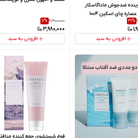
ینده ضدجوش ماداگاسکار
منافذ سنتلا
عصاره چای اسکین ۱۰۰۴
7
%
4,300,000
31
%
3,980,000
1,
افزودن به سبد
افزودن به سبد
فوم شستشوی جمع کننده منافذ 