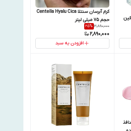
کرم آبرسان سنتلا Centella Hyalu Cica
کین
حجم 75 میلی لیتر
25
%
3,890,000
2,890,000
افزودن به سبد
افذ
ده