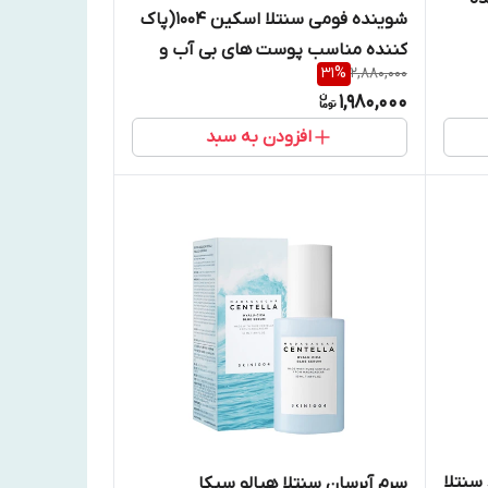
شوینده فومی سنتلا اسکین ۱۰۰۴(پاک‌
کننده مناسب پوست‌ های بی‌ آب و
31
%
2,880,000
آسیب‌ دیده و حساس)
1,980,000
افزودن به سبد
سنتلا
سرم آبرسان سنتلا هیالو سیکا