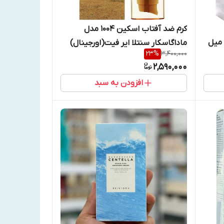
کرم ضد آفتاب اسکین 1004 مدل
اداگاسکار اسکین 1004 حجم 100 میل
ماداگاسکار سنتلا ایر فیت(اورجینال)
23
%
3,400,000
2,590,000
افزودن به سبد