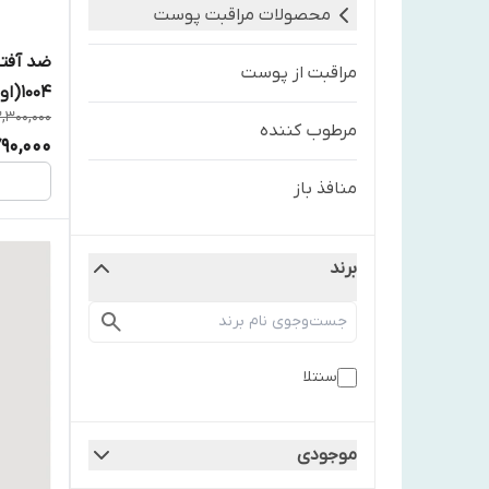
محصولات مراقبت پوست
ضد آفتا
مراقبت از پوست
1004(اورجینال)
,300,000
مرطوب کننده
790,000
منافذ باز
برند
سنتلا
موجودی