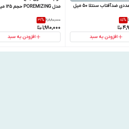
دی ضدآفتاب سنتلا 50 میل
مدل POREMIZING حجم 125 میل
31
%
2,880,000
15
%
1,980,000
4,
افزودن به سبد
افزودن به سبد