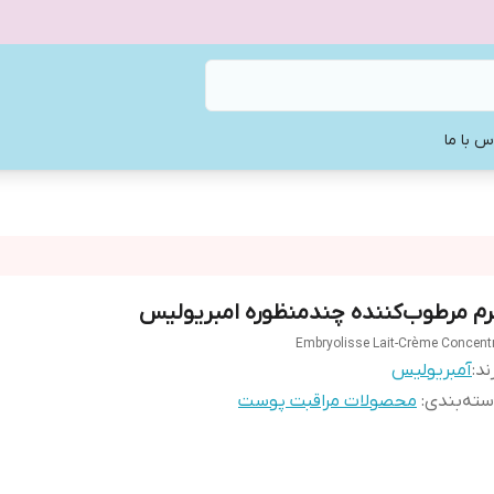
س با ما
رم مرطوب‌کننده چندمنظوره امبریولیس
Embryolisse Lait-Crème Concent
ند:
آمبریولیس
ته‌بندی
:
محصولات مراقبت پوست