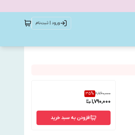
ورود | ثبت‌نام
35
%
2,760,000
1,790,000
افزودن به سبد خرید