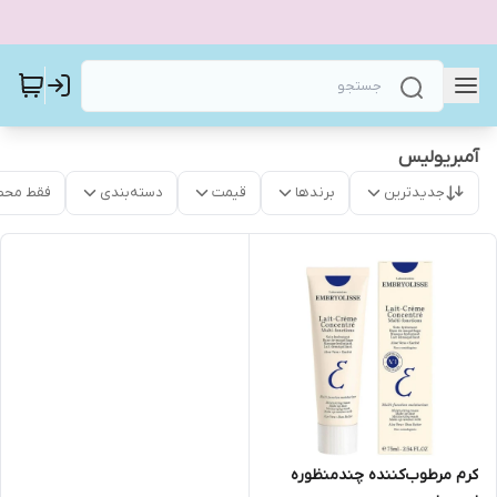
آمبریولیس
جدیدترین
برندها
قیمت
دسته‌بندی
فقط محص
کرم مرطوب‌کننده چندمنظوره