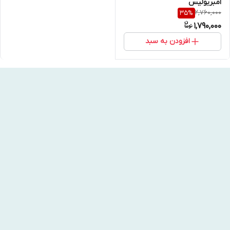
امبریولیس
2,760,000
35
%
1,790,000
افزودن به سبد