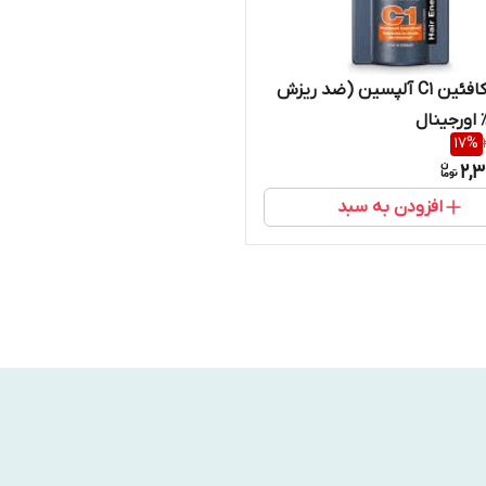
شامپو کافئین C1 آلپسین (ضد ریزش
17
%
2,3
افزودن به سبد