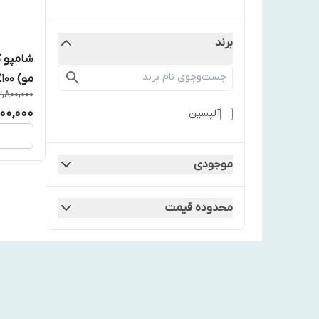
برند
مو) ۱۰۰٪ اورجینال
2,800,000
00,000
آلپسین
موجودی
محدوده قیمت