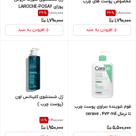
مخصوص پوست های چرب
پوزای LAROCHE-POSAY
لاروش پوزای حجم 400 میل
2,800,000
2,800,000
36
%
36
%
مخصوص پوست چرب حجم 400
1,790,000
1,790,000
میل
افزودن به سبد
افزودن به سبد
ژل شستشوی کلینانس اون
(پوست چرب )
فوم شوینده سراوی پوست چرب
تا نرمال cerave ، 473 mil
2,400,000
18
%
1,950,000
5,500,000