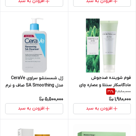
افزودن به سبد
افزودن به سبد
فوم شوینده ضدجوش
ژل شسستشو سراوی CeraVe
ماداگاسکار سنتلا و عصاره چای
مدل SA Smoothing صاف و نرم
2,880,000
31
%
اسکین ۱۰۰۴
کننده پوست زبر و خشک ۴۷۳
5,500,000
1,980,000
میل
افزودن به سبد
افزودن به سبد