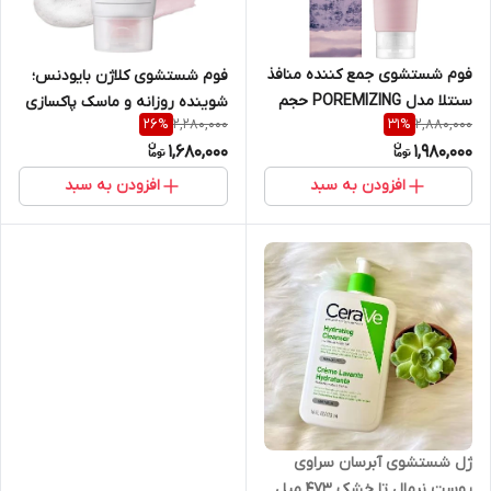
فوم شستشوی جمع کننده منافذ
فوم شستشوی کلاژن بایودنس؛
سنتلا مدل POREMIZING حجم
شوینده روزانه و ماسک پاکسازی
2,280,000
2,880,000
26
%
31
%
125 میل
منافذ، ١۵٠ میل
1,680,000
1,980,000
افزودن به سبد
افزودن به سبد
ژل شستشوی آبرسان سراوی
پوست نرمال تا خشک 473 میل