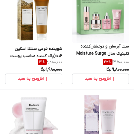
ست آبرسان و درخشان‌کننده
شوینده فومی سنتلا اسکین
کلینیک مدل Moisture Surge
۱۰۰۴(پاک‌ کننده مناسب پوست‌
(مجموعه کامل آبرسانی 100
2,880,000
13,500,000
31
%
27
%
های بی‌ آب و آسیب‌ دیده و
ساعته)
1,980,000
9,800,000
حساس)
افزودن به سبد
افزودن به سبد