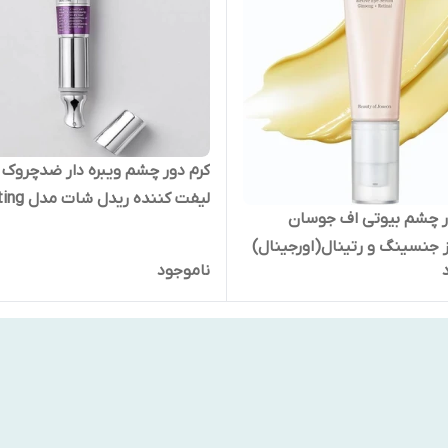
کرم دور چشم ویبره دار ضدچروک 
لیفت کننده ریدل 
ر چشم بیوتی اف جوسان
Eye Cream حجم ١۵ میل
 جنسینگ و رتینال(اورجینال)
ناموجود