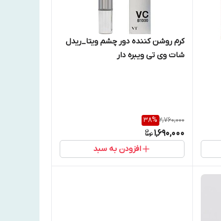
کرم روشن کننده دور چشم ویتا_ریدل
شات وی تی ویبره دار
38
%
2,760,000
1,690,000
افزودن به سبد