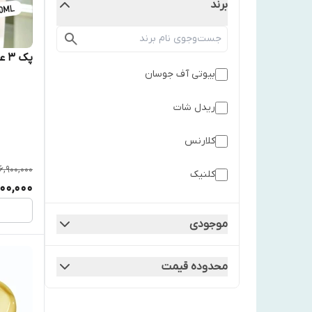
برند
پک 3 عددی آبرسان 100 ساعته کلینیک
بیوتی آف جوسان
ريدل شات
کلارنس
6,900,000
کلنیک
00,000
موجودی
محدوده قیمت