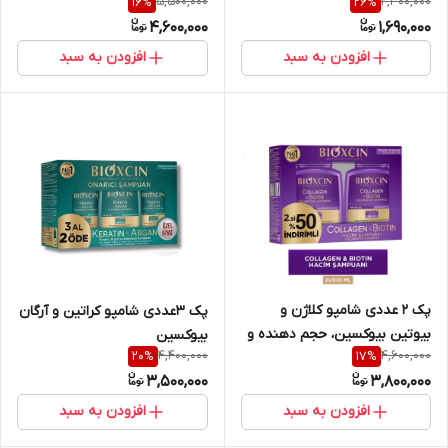
5,500,000
2,300,000
16
%
26
%
مختلط، 200 میل
مو
4,600,000
1,690,000
افزودن به سبد
افزودن به سبد
پک ۲ عددی شامپو کلاژن و
پک ۳عددی شامپو کراتین و آرگان
بیوتین بیوکسین، حجم دهنده و
بیوکسین
4,400,000
4,600,000
20
%
17
%
ضد ریزش
3,500,000
3,800,000
افزودن به سبد
افزودن به سبد