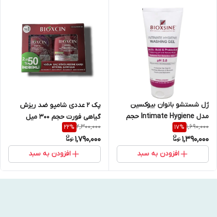
ژل شستشو بانوان بیوکسین
پک ۲ عددی شامپو ضد ریزش
مدل Intimate Hygiene حجم
گیاهی فورت حجم ۳۰۰ میل
2,300,000
1,690,000
22
%
17
%
200 میل
1,790,000
1,390,000
افزودن به سبد
افزودن به سبد