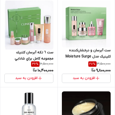
ست آبرسان و درخشان‌کننده
ست ٦ تكه آبرسان كلنيك
کلینیک مدل Moisture Surge
مجموعه كامل براي شادابي
(مجموعه کامل آبرسانی 100
16,500,000
13,500,000
36
%
27
%
پوست
ساعته)
10,400,000
9,800,000
افزودن به سبد
افزودن به سبد