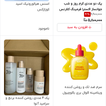
پک دو عددی کرم روز و شب
اسنس هیالورونیک اسید
جوانساز اکسترا فرمینگ کلارنس
کوزازکس
9,900,000
41
%
5,800,000
افزودن به سبد
ناموجود
سرم ضد لک و روشن کننده
ویتامینه اکوال بری باکوچیول
پک ۴ عددی روشن کننده برنج و
سرامید آنوا