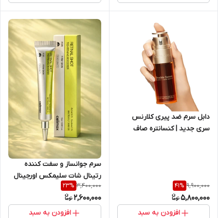
دابل سرم ضد پیری کلارنس
سری جدید | کنسانتره صاف
کننده و کنترل پیری پوست 50
ميل
سرم جوانساز و سفت کننده
رتینال شات سلیمکس اورجینال
3,400,000
9,900,000
23
%
41
%
2,600,000
5,800,000
افزودن به سبد
افزودن به سبد