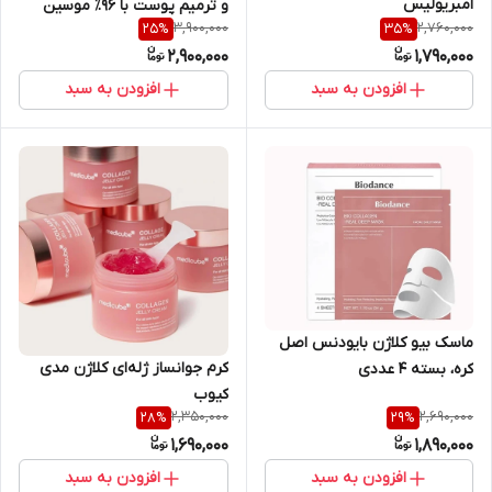
امبریولیس
و ترمیم پوست با ۹۶٪ موسین
3,900,000
2,760,000
25
%
35
%
حلزون​)
2,900,000
1,790,000
افزودن به سبد
افزودن به سبد
ماسک بیو کلاژن بایودنس اصل
کرم جوانساز ژله‌ای کلاژن مدی
کره، بسته ۴ عددی
کیوب
2,350,000
2,690,000
28
%
29
%
1,690,000
1,890,000
افزودن به سبد
افزودن به سبد