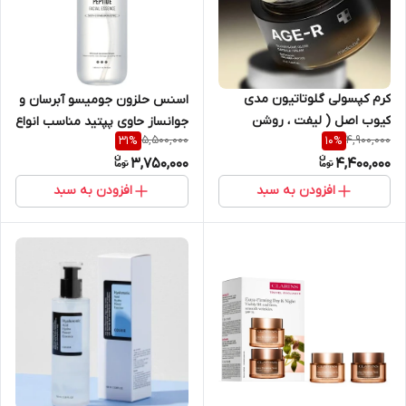
کرم کپسولی گلوتاتیون مدی
اسنس حلزون جومیسو آبرسان و
کیوب اصل ( ليفت ، روشن
جوانساز حاوی پپتید مناسب انواع
5,500,000
4,900,000
31
%
10
%
كننده، جوانساز، آبرسان)
پوست 140 میل JUMISO Snail
3,750,000
4,400,000
Mucin 95 + Peptide
افزودن به سبد
افزودن به سبد