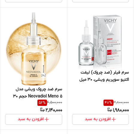
سرم فیلر (ضد چروک) لیفت
اکتیو سوپریم ویشی، 30 میل
سرم ضد چروک ویشی مدل
Neovadiol Meno 5 حجم 30
4,500,000
3,800,000
52
%
47
%
میل
2,140,000
1,980,000
افزودن به سبد
افزودن به سبد